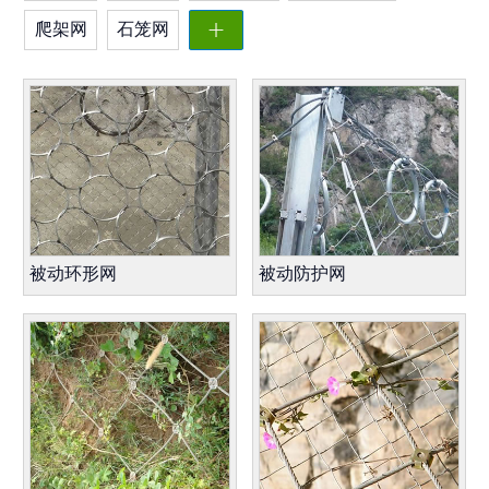
爬架网
石笼网

被动环形网
被动防护网