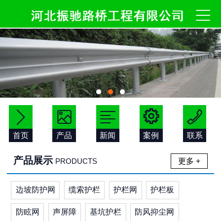






首页
产品
新闻
案例
联系
产品展示
更多 +
PRODUCTS
边坡防护网
缆索护栏
护栏网
护栏板
防眩网
声屏障
基坑护栏
防风抑尘网