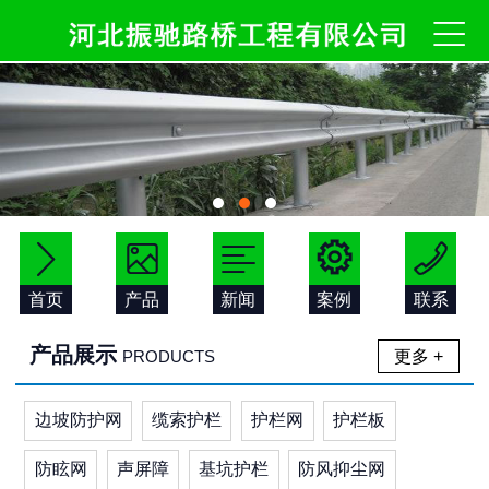






首页
产品
新闻
案例
联系
产品展示
更多 +
PRODUCTS
边坡防护网
缆索护栏
护栏网
护栏板
防眩网
声屏障
基坑护栏
防风抑尘网