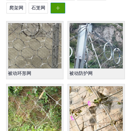
爬架网
石笼网

被动环形网
被动防护网